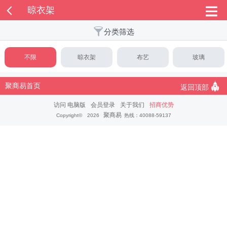

晾衣架


分类筛选
不限
晾衣架
布艺
玻璃

聚商易首页
返回顶部
访问 电脑版
会员登录
关于我们
招商优势
聚商易
Copyright©
2026
热线：40088-59137