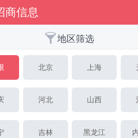
招商信息

地区筛选
限
北京
上海
庆
河北
山西
宁
吉林
黑龙江