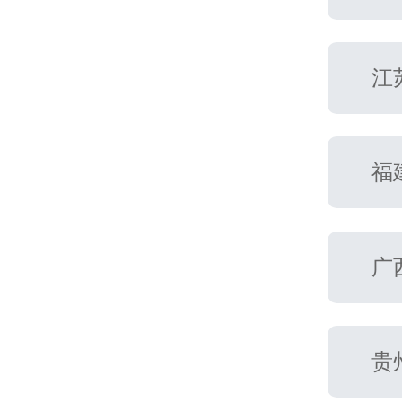
江
福
广
贵