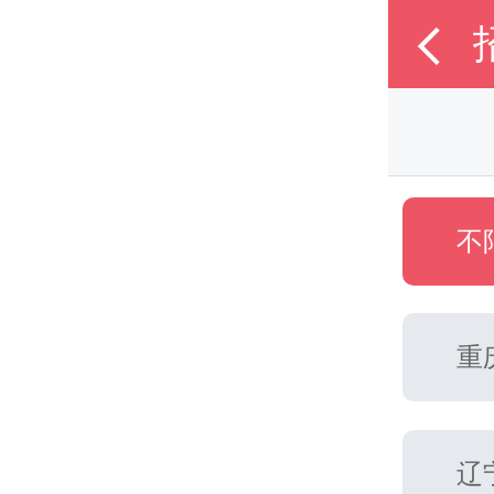

不
重
辽