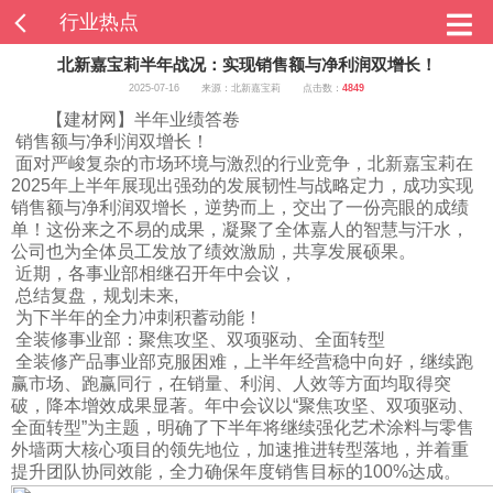

行业热点

北新嘉宝莉半年战况：实现销售额与净利润双增长！
2025-07-16
来源：北新嘉宝莉
点击数：
4849
【
建材网
】半年业绩答卷
销售额与净利润双增长！
面对严峻复杂的市场环境与激烈的行业竞争，北新嘉宝莉在
2025年上半年展现出强劲的发展韧性与战略定力，成功实现
销售额与净利润双增长，逆势而上，交出了一份亮眼的成绩
单！这份来之不易的成果，凝聚了全体嘉人的智慧与汗水，
公司也为全体员工发放了绩效激励，共享发展硕果。
近期，各事业部相继召开年中会议，
总结复盘，规划未来,
为下半年的全力冲刺积蓄动能！
全装修事业部：聚焦攻坚、双项驱动、全面转型
全装修产品事业部克服困难，上半年经营稳中向好，继续跑
赢市场、跑赢同行，在销量、利润、人效等方面均取得突
破，降本增效成果显著。年中会议以“聚焦攻坚、双项驱动、
全面转型”为主题，明确了下半年将继续强化艺术涂料与零售
外墙两大核心项目的领先地位，加速推进转型落地，并着重
提升团队协同效能，全力确保年度销售目标的100%达成。