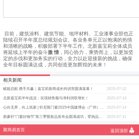
目前，建筑涂料、建筑节能、地坪材料、工业漆事业部也正
陆续召开半年度总结规划会议。各业务单元正以饱满的热情
和清晰的战略，积极部署下半年工作。北新嘉宝莉全体成员
将延续上半年的奋斗
激 情
，同心协力，乘势而上，以更加坚
定的步伐和更加务实的行动，全力以赴迎接新的挑战，确保
全年目标圆满达成，共同创造更加辉煌的未来！
相关新闻
赋能启航 携手共赢｜嘉宝莉新商成长特训营圆满落幕！
2025-07-22
北新嘉宝莉半年战况：实现销售额与净利润双增长！
2025-07-16
心向无界，向上筑家 | 轩尼斯门窗2025中国建博会（广州）圆满收官！
2025-07-14
新豪轩“门窗好物节”第三季暨新品发布会圆满成功，擘画品质生活新图景
2025-07-11

聚商易首页
返回顶部